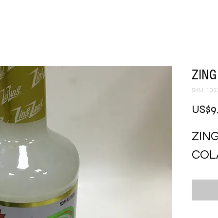
ZING
SKU: 105
US$9
ZING
COL