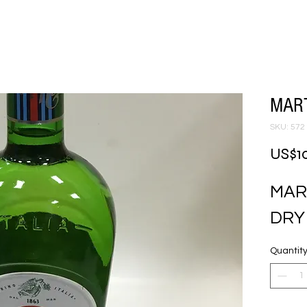
MART
SKU: 572
US$1
MART
DRY
Quantit