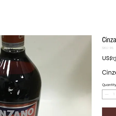
Cinz
SKU: 95
US$1
Cinz
Quantit