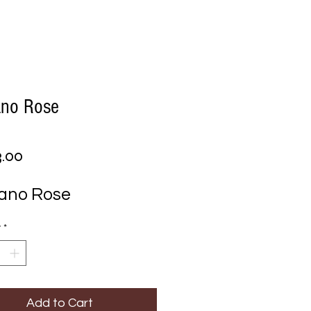
ano Rose
Price
3.00
ano Rose
y
*
Add to Cart